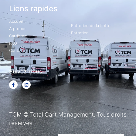
Liens rapides
Accueil
Entretien de la flotte
À propos
Entretien
Carrières
FAQ
Contact
Suivez-nous
TCM © Total Cart Management. Tous droits
réservés